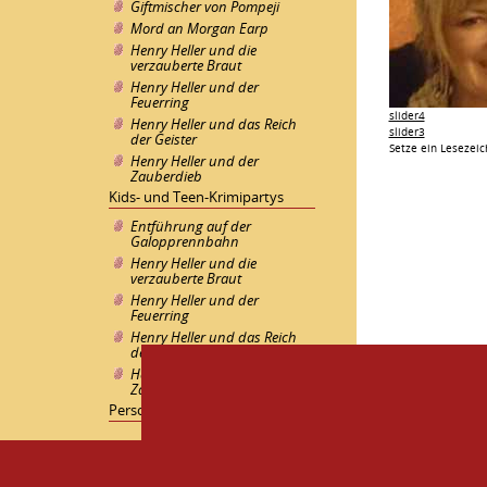
Giftmischer von Pompeji
Mord an Morgan Earp
Henry Heller und die
verzauberte Braut
Henry Heller und der
Feuerring
slider4
Henry Heller und das Reich
slider3
der Geister
Setze ein Lesezei
Henry Heller und der
Zauberdieb
Kids- und Teen-Krimipartys
Entführung auf der
Galopprennbahn
Henry Heller und die
verzauberte Braut
Henry Heller und der
Feuerring
Henry Heller und das Reich
der Geister
Henry Heller und der
Zauberdieb
Personalisierte Krimiparty