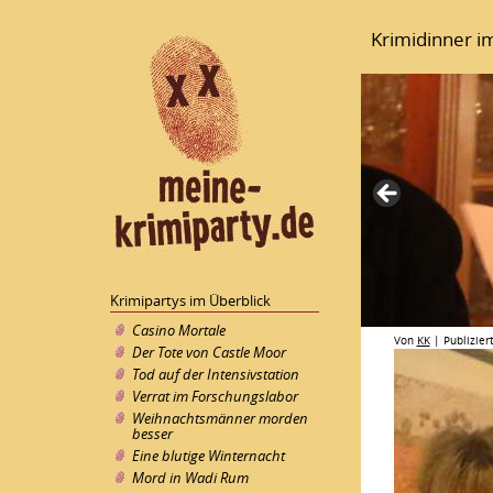
Krimidinner i
Krimipartys im Überblick
Casino Mortale
Von
KK
|
Publizier
Der Tote von Castle Moor
Tod auf der Intensivstation
Verrat im Forschungslabor
Weihnachtsmänner morden
besser
Eine blutige Winternacht
Mord in Wadi Rum