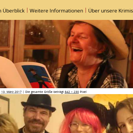
|
|
m Überblick
Weitere Informationen
Über unsere Krimis
t
13. März 2017
|
Die gesamte Größe beträgt
842 × 230
Pixel