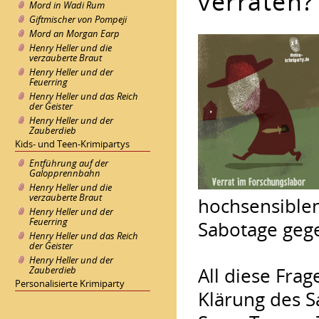
verraten?
Mord in Wadi Rum
Giftmischer von Pompeji
Mord an Morgan Earp
Henry Heller und die
verzauberte Braut
Henry Heller und der
Feuerring
Henry Heller und das Reich
der Geister
Henry Heller und der
Zauberdieb
Kids- und Teen-Krimipartys
Entführung auf der
Galopprennbahn
Henry Heller und die
verzauberte Braut
hochsensiblen
Henry Heller und der
Feuerring
Sabotage ge
Henry Heller und das Reich
der Geister
Henry Heller und der
Zauberdieb
All diese Fra
Personalisierte Krimiparty
Klärung des S