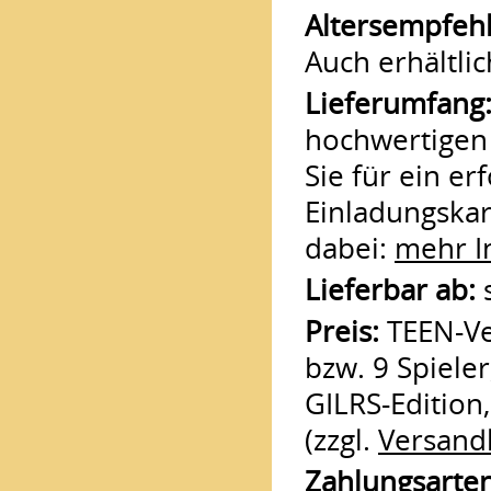
Altersempfeh
Auch erhältlic
Lieferumfang
hochwertigen 
Sie für ein er
Einladungskart
dabei:
mehr I
Lieferbar ab:
s
Preis:
TEEN-Ver
bzw. 9 Spieler
GILRS-Edition,
(zzgl.
Versand
Zahlungsarten