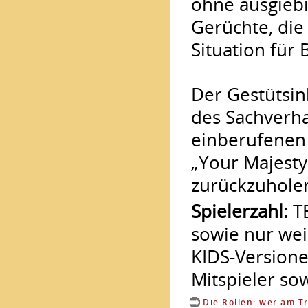
ohne ausgiebi
Gerüchte, die
Situation für 
Der Gestütsin
des Sachverha
einberufenen 
„Your Majesty
zurückzuhole
Spielerzahl:
TE
sowie nur wei
KIDS-Versionen
Mitspieler so
Die Rollen: wer am T