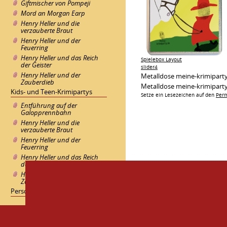
Giftmischer von Pompeji
Mord an Morgan Earp
Henry Heller und die
verzauberte Braut
Henry Heller und der
Feuerring
Henry Heller und das Reich
Spielebox Layout
der Geister
slider4
Henry Heller und der
Metalldose meine-krimipart
Zauberdieb
Metalldose meine-krimipart
Kids- und Teen-Krimipartys
Setze ein Lesezeichen auf den
Perm
Entführung auf der
Galopprennbahn
Henry Heller und die
verzauberte Braut
Henry Heller und der
Feuerring
Henry Heller und das Reich
der Geister
Henry Heller und der
Zauberdieb
Personalisierte Krimiparty