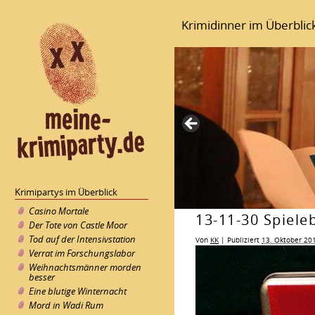
Krimidinner im Überblic
Krimipartys im Überblick
Casino Mortale
13-11-30 Spiele
Der Tote von Castle Moor
Tod auf der Intensivstation
Von
KK
|
Publiziert
13. Oktober 20
Verrat im Forschungslabor
Weihnachtsmänner morden
besser
Eine blutige Winternacht
Mord in Wadi Rum